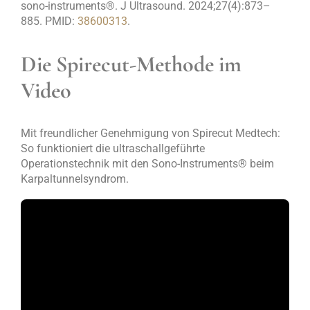
sono-instruments®. J Ultrasound. 2024;27(4):873–
885. PMID:
38600313
.
Die Spirecut-Methode im
Video
Mit freundlicher Genehmigung von Spirecut Medtech:
So funktioniert die ultraschallgeführte
Operationstechnik mit den Sono-Instruments® beim
Karpaltunnelsyndrom.